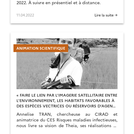
2022. À suivre en présentiel et à distance.
11.04.2022
Lire la suite →
ANIMATION SCIENTIFIQUE
« FAIRE LE LIEN PAR L’IMAGERIE SATELLITAIRE ENTRE
L’ENVIRONNEMENT, LES HABITATS FAVORABLES À
DES ESPÈCES VECTRICES OU RÉSERVOIRS D’AGENTS
PATHOGÈNES ET LES POPULATIONS HUMAINES ET
Annelise TRAN, chercheuse au CIRAD et
ANIMALES À RISQUE »
animatrice du CES Risques maladies infectieuses,
nous livre sa vision de Theia, ses réalisations et
les défis à relever.