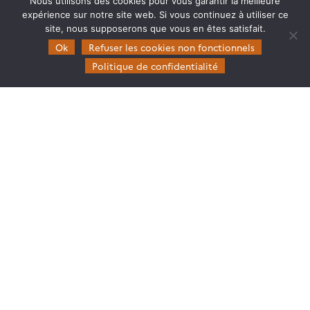
Nous utilisons des cookies pour vous garantir la meilleure
expérience sur notre site web. Si vous continuez à utiliser ce
site, nous supposerons que vous en êtes satisfait.
Ok
Refuser les cookies non fonctionnels
Politique de confidentialité
THEIA|OZCAR : DIFFUSION DE DONNÉES SUR LES
ZONES CRITIQUES
23.11.2021
Lire la suite →
ACTUALITÉS
LE CNES RENFORCE SON IMPLICATION DANS
THEIA