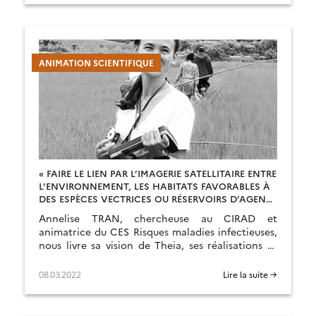
ANIMATION SCIENTIFIQUE
« FAIRE LE LIEN PAR L’IMAGERIE SATELLITAIRE ENTRE
L’ENVIRONNEMENT, LES HABITATS FAVORABLES À
DES ESPÈCES VECTRICES OU RÉSERVOIRS D’AGENTS
PATHOGÈNES ET LES POPULATIONS HUMAINES ET
Annelise TRAN, chercheuse au CIRAD et
ANIMALES À RISQUE »
animatrice du CES Risques maladies infectieuses,
nous livre sa vision de Theia, ses réalisations et
les défis à relever.
08.03.2022
Lire la suite →