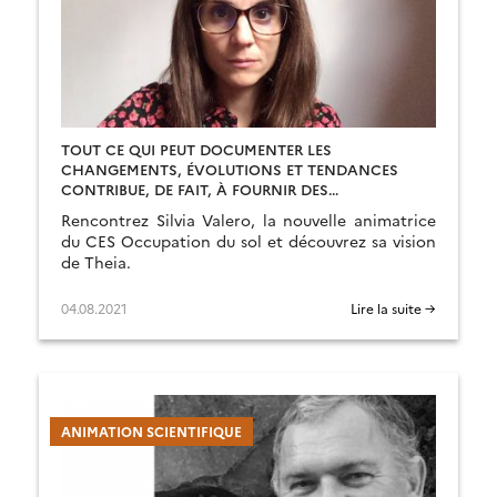
TOUT CE QUI PEUT DOCUMENTER LES
CHANGEMENTS, ÉVOLUTIONS ET TENDANCES
CONTRIBUE, DE FAIT, À FOURNIR DES
INFORMATIONS-CLÉS POUR LES ÉTUDES
Rencontrez Silvia Valero, la nouvelle animatrice
ENVIRONNEMENTALES
du CES Occupation du sol et découvrez sa vision
de Theia.
04.08.2021
Lire la suite →
ANIMATION SCIENTIFIQUE