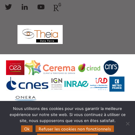
Follow
Follow
Follow
Follow
us
us
us
us
Nous utilisons des cookies pour vous garantir la meilleure
expérience sur notre site web. Si vous continuez à utiliser ce
© Copyright Theia -
SEDOO (Service de Données
site, nous supposerons que vous en êtes satisfait.
OMP)
Ok
Refuser les cookies non fonctionnels