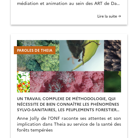
médiation et animation au sein des ART de Data
Terra.
Lire la suite →
PAROLES DE THEIA
UN TRAVAIL COMPLEXE DE MÉTHODOLOGIE, QUI
NÉCESSITE DE BIEN CONNAÎTRE LES PHÉNOMÈNES
SYLVO-SANITAIRES, LES PEUPLEMENTS FORESTIERS
ET LES TECHNOLOGIES D’OBSERVATIONS DE LA
Anne Jolly de l’ONF raconte ses attentes et son
TERRE
implication dans Theia au service de la santé des
forêts tempérées