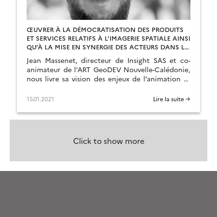
ŒUVRER À LA DÉMOCRATISATION DES PRODUITS
ET SERVICES RELATIFS À L’IMAGERIE SPATIALE AINSI
QU’À LA MISE EN SYNERGIE DES ACTEURS DANS LE
SENS DU BIEN COMMUN
Jean Massenet, directeur de Insight SAS et co-
animateur de l’ART GeoDEV Nouvelle-Calédonie,
nous livre sa vision des enjeux de l’animation et
de la médiation pour la promotion des usages du
spatial. Lisez aussi un bilan de l’événement OSS-
15.01.2021
Lire la suite →
NC 2020 dédié au satellitaire néocalédonien.
Click to show more