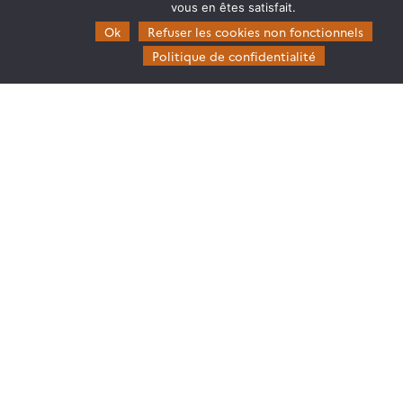
vous en êtes satisfait.
Restez en contact
Ok
Refuser les cookies non fonctionnels
Poser une question à Theia
Politique de confidentialité
S’inscrire aux newsletters THEIA
Follow
Follow
Follow
Follow
us
us
us
us