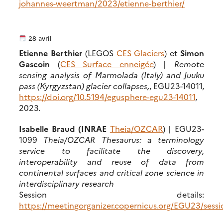
johannes-weertman/2023/etienne-berthier/
28 avril
Etienne Berthier
(LEGOS
CES Glaciers
) et
Simon
Gascoin
(
CES Surface enneigée
) |
Remote
sensing analysis of Marmolada (Italy) and Juuku
pass (Kyrgyzstan) glacier collapses,
, EGU23-14011,
https://doi.org/10.5194/egusphere-egu23-14011
,
2023.
Isabelle Braud (INRAE
Theia/OZCAR
) | EGU23-
1099
Theia/OZCAR Thesaurus: a terminology
service to facilitate the discovery,
interoperability and reuse of data from
continental surfaces and critical zone science in
interdisciplinary research
Session details:
https://meetingorganizer.copernicus.org/EGU23/sess