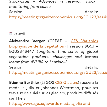
Stockwater – Advances in reservoir stock
monitoring from space
Session details:
https://meetingorganizer.copernicus.org/EGU23/sess
26 avril
Aleixandre Verger
(CREAF –
CES Variables
biophysique de la végétation
) | session BG9.1 –
EGU23-16447
Long-term time series of global
vegetation products: challenges and lessons
learnt from AVHRR to Sentinel-3
Session details:
https://meetingorganizer.copernicus.org/EGU23/sess
Etienne Berthier
(LEGOS
CES Glaciers
) recevra la
médaille Julia et Johannes Weertman, pour ses
travaux de suivi sur les glaciers, produits diffusés
sur Theia
https://www.egu.eu/awards-medals/julia-and-