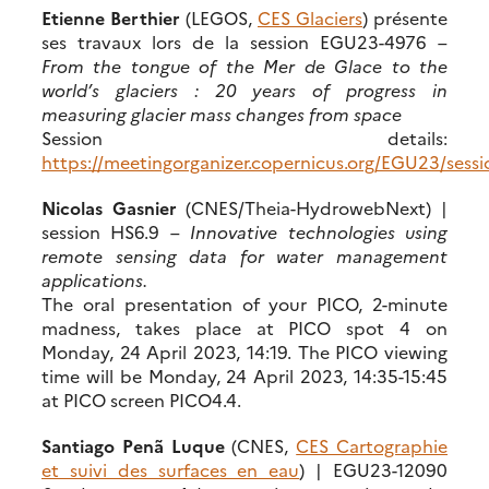
Etienne Berthier
(LEGOS,
CES Glaciers
) présente
ses travaux lors de la session EGU23-4976 –
From the tongue of the Mer de Glace to the
world’s glaciers : 20 years of progress in
measuring glacier mass changes from space
Session details:
https://meetingorganizer.copernicus.org/EGU23/sess
Nicolas Gasnier
(CNES/Theia-HydrowebNext) |
session HS6.9 –
Innovative technologies using
remote sensing data for water management
applications.
The oral presentation of your PICO, 2-minute
madness, takes place at PICO spot 4 on
Monday, 24 April 2023, 14:19. The PICO viewing
time will be Monday, 24 April 2023, 14:35-15:45
at PICO screen PICO4.4.
Santiago Penã Luque
(CNES,
CES Cartographie
et suivi des surfaces en eau
) | EGU23-12090