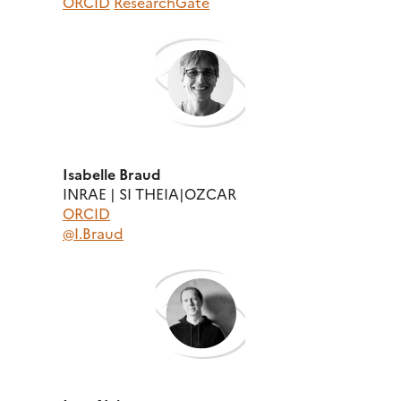
ORCID
ResearchGate
Isabelle Braud
INRAE | SI THEIA|OZCAR
ORCID
@I.Braud