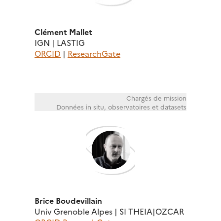
Clément Mallet
IGN | LASTIG
ORCID
|
ResearchGate
Chargés de mission
Données in situ, observatoires et datasets
Brice Boudevillain
Univ Grenoble Alpes | SI THEIA|OZCAR