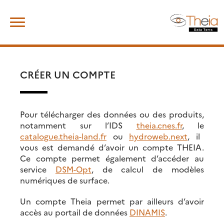
Skip
Rechercher :
to
content
CRÉER UN COMPTE
Pour télécharger des données ou des produits,
notamment sur l’IDS
theia.cnes.fr
, le
catalogue.theia-land.fr
ou
hydroweb.next
, il
vous est demandé d’avoir un compte THEIA.
Ce compte permet également d’accéder au
service
DSM-Opt
, de calcul de modèles
numériques de surface.
Un compte Theia permet par ailleurs d’avoir
accès au portail de données
DINAMIS
.