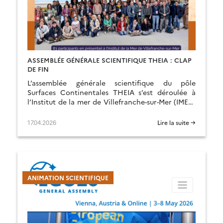
ASSEMBLÉE GÉNÉRALE SCIENTIFIQUE THEIA : CLAP
DE FIN
L’assemblée générale scientifique du pôle
Surfaces Continentales THEIA s’est déroulée à
l’Institut de la mer de Villefranche-sur-Mer (IMEV)
du 25 au 27 mars 2026, avec une magnifique vue
sur la Méditerranée !
17.04.2026
Lire la suite →
ANIMATION SCIENTIFIQUE