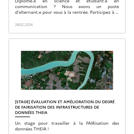
Diplômé.e en science et étudiant.e en
communication ? Nous avons un poste
d’alternant.e pour vous à la rentrée. Participez à la
diffusion et à la valorisation des produits et
services développés par le CNES
26.02.2024
pour les pôles Theia et ForMaTerre !
[STAGE] ÉVALUATION ET AMÉLIORATION DU DEGRÉ
DE FAIRISATION DES INFRASTRUCTURES DE
DONNÉES THEIA
Un stage pour travailler à la FAIRisation des
données THEIA !