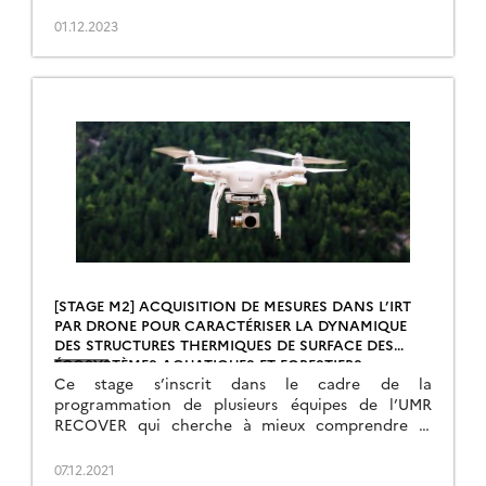
01.12.2023
[STAGE M2] ACQUISITION DE MESURES DANS L’IRT
PAR DRONE POUR CARACTÉRISER LA DYNAMIQUE
DES STRUCTURES THERMIQUES DE SURFACE DES
ÉCOSYSTÈMES AQUATIQUES ET FORESTIERS
Ce stage s’inscrit dans le cadre de la
programmation de plusieurs équipes de l’UMR
RECOVER qui cherche à mieux comprendre le
fonctionnement des écosystèmes et les risques
qu’ils subissent. Le […]
07.12.2021