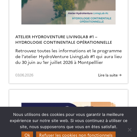
ATELIER HYDROVENTURE LIVINGLAB #1 –
HYDROLOGIE CONTINENTALE OPÉRATIONNELLE
Retrouvez toutes les informations et le programme
de l’atelier HydroVenture LivingLab #1 qui aura lieu
du 30 juin au 1er juillet 2026 à Montpelllier
03.06.2026
Lire la suite →
Nous utilisons des cookies pour vous garantir la meilleure
expérience sur notre site web. Si vous continuez à utiliser ce
site, nous supposerons que vous en êtes satisfait.
Ok
Refuser les cookies non fonctionnels