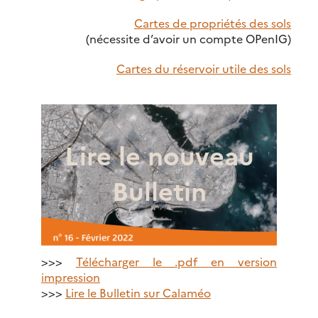
Cartes de propriétés des sols
(nécessite d’avoir un compte OPenIG)
Cartes du réservoir utile des sols
Lire le nouveau
Bulletin
>>>
Télécharger le .pdf en version
impression
>>>
Lire le Bulletin sur Calaméo