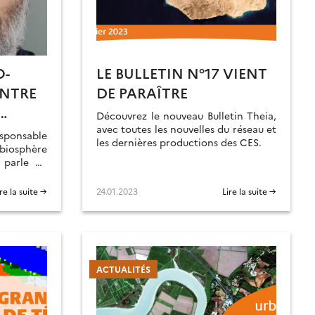
O-
LE BULLETIN N°17 VIENT
NTRE
DE PARAÎTRE
Découvrez le nouveau Bulletin Theia,
SE EN
avec toutes les nouvelles du réseau et
sponsable
les dernières productions des CES.
R-
osphère
 parle de
 POUR
vision du
ire la suite →
24.01.2023
Lire la suite →
ACTUALITÉS