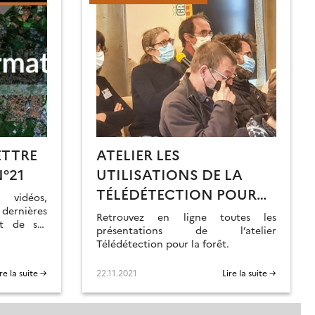
ETTRE
ATELIER LES
°21
UTILISATIONS DE LA
TÉLÉDÉTECTION POUR
vidéos,
dernières
LA FORÊT : LES
Retrouvez en ligne toutes les
et de ses
PRÉSENTATIONS SONT
présentations de l’atelier
tre d’info
Télédétection pour la forêt.
EN LIGNE !
ire la suite →
22.11.2021
Lire la suite →