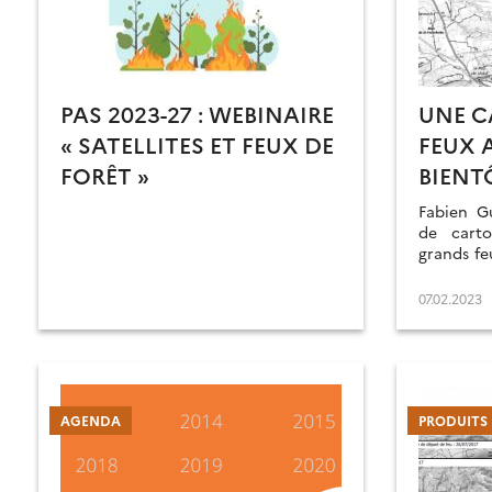
PAS 2023-27 : WEBINAIRE
UNE C
« SATELLITES ET FEUX DE
FEUX 
FORÊT »
BIENT
Fabien G
de carto
grands fe
CES Ince
07.02.2023
AGENDA
PRODUITS