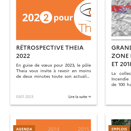
RÉTROSPECTIVE THEIA
GRAND
2022
ZONE 
ET 201
En guise de vœux pour 2023, le pôle
Theia vous invite à revoir en moins
La colle
de deux minutes toute son actualité
Incendie
en 2022.
de 100 h
données 
2017 et 20
03.01.2023
Lire la suite →
AGENDA
EMPLOIS