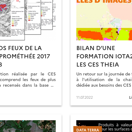
S FEUX DE LA
BILAN D’UNE
PROMÉTHÉE 2017
FORMATION IOTA
8
LES CES THEIA
ction réalisée par le CES
Un retour sur la journée de
 comprend les feux de plus
à l’utilisation de la cha
a recensés dans la base de
dédiée aux besoins des CES
Prométhée* pour les années
18.
11.07.2022
L
DATA TERRA