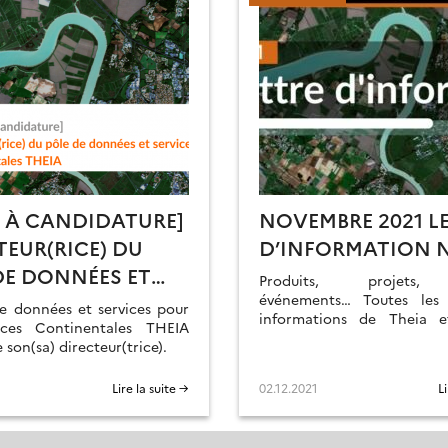
L À CANDIDATURE]
NOVEMBRE 2021 L
TEUR(RICE) DU
D’INFORMATION N
DE DONNÉES ET
Produits, projets, 
CES POUR LES
événements… Toutes les 
e données et services pour
informations de Theia 
CES
aces Continentales THEIA
partenaires sont dans la Let
son(sa) directeur(trice).
NENTALES THEIA
Theia n°21
Lire la suite →
02.12.2021
L