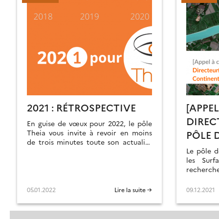
2021 : RÉTROSPECTIVE
[APPE
DIREC
En guise de vœux pour 2022, le pôle
Theia vous invite à revoir en moins
PÔLE 
de trois minutes toute son actualité
SERVI
Le pôle d
en 2021.
SURFA
les Surf
recherche 
CONTI
05.01.2022
Lire la suite →
09.12.2021