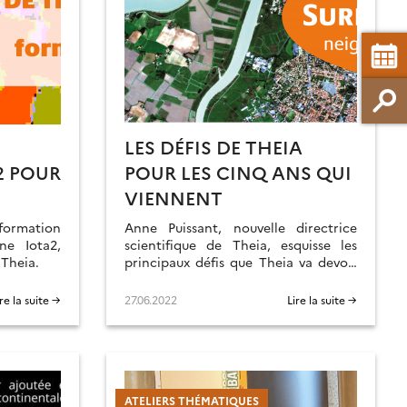
LES DÉFIS DE THEIA
2 POUR
POUR LES CINQ ANS QUI
VIENNENT
 formation
Anne Puissant, nouvelle directrice
ine Iota2,
scientifique de Theia, esquisse les
 Theia.
principaux défis que Theia va devoir
relever dans les années qui viennent
et ses axes de réponses.
ire la suite →
27.06.2022
Lire la suite →
ATELIERS THÉMATIQUES