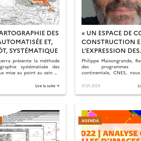
ARTOGRAPHIE DES
« UN ESPACE DE C
AUTOMATISÉE ET,
CONSTRUCTION E
ÔT, SYSTÉMATIQUE
L’EXPRESSION DES
BESOINS ET LA MI
uerra présente la méthode
Philippe Maisongrande, Re
graphie systématisée des
ŒUVRE DES SAVOI
des programmes bi
ux mise au point au sein du
continentale, CNES, nous
FAIRE NÉCESSAIRE
ndie
son engagement et de sa 
Y RÉPONDRE »
pôle.
Lire la suite →
31.01.2023
L
AGENDA