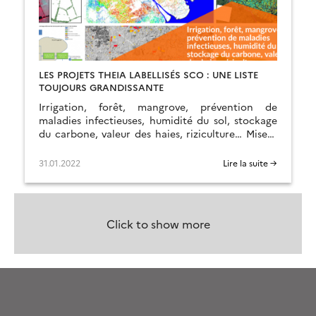
LES PROJETS THEIA LABELLISÉS SCO : UNE LISTE
TOUJOURS GRANDISSANTE
Irrigation, forêt, mangrove, prévention de
maladies infectieuses, humidité du sol, stockage
du carbone, valeur des haies, riziculture… Mise à
jour des projets labellisés SCO ayant un lien avec
les CES et les ART de Theia.
31.01.2022
Lire la suite →
Click to show more