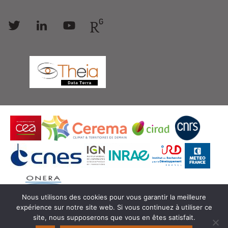
Follow
Follow
Follow
Follow
us
us
us
us
Nous utilisons des cookies pour vous garantir la meilleure
expérience sur notre site web. Si vous continuez à utiliser ce
© Copyright Theia -
SEDOO (Service de Données
site, nous supposerons que vous en êtes satisfait.