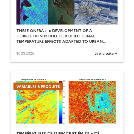
THÈSE ONERA : « DEVELOPMENT OF A
CORRECTION MODEL FOR DIRECTIONAL
TEMPERATURE EFFECTS ADAPTED TO URBAN
ENVIRONMENTS FOR UPCOMING SATELLITE
THERMAL INFRARED IMAGES »
10.03.2025
Lire la suite →
VARIABLES & PRODUITS
TEMPÉRATURES DE SURFACE ET ÉMISSIVITÉ