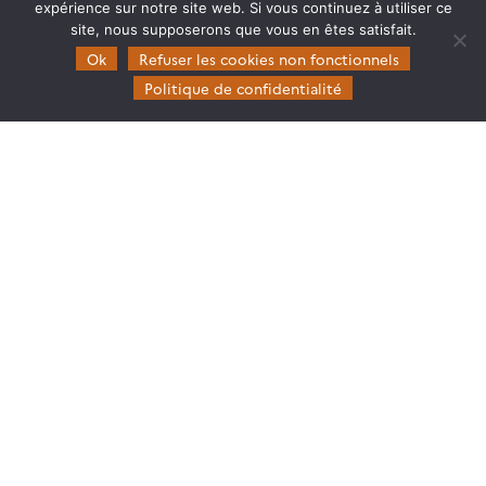
expérience sur notre site web. Si vous continuez à utiliser ce
site, nous supposerons que vous en êtes satisfait.
Theia
Ok
Refuser les cookies non fonctionnels
Gouvernance
Politique de confidentialité
Partenaires
Mentions légales
Domaines d’expertise
CES Cryosphère
CES Imagerie & Radiométrie
CES Occupation des terres
CES Eaux Continentales
CES Végétation, sols & agrosystèmes
Restez en contact
Poser une question à Theia
S’inscrire aux newsletters THEIA