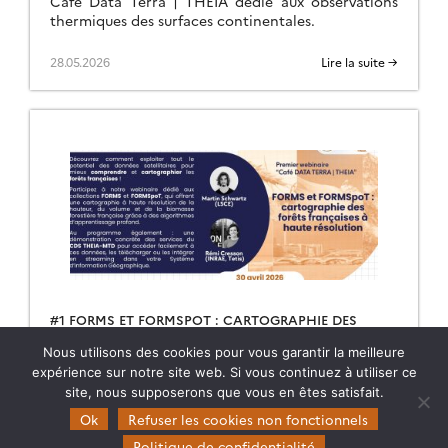
Café Data Terra | THEIA dédié aux observations
thermiques des surfaces continentales.
28.05.2026
Lire la suite →
#1 FORMS ET FORMSPOT : CARTOGRAPHIE DES
FORÊTS FRANÇAISES À HAUTE RÉSOLUTION
Nous utilisons des cookies pour vous garantir la meilleure
Retrouvez le replay et les présentations du premier
expérience sur notre site web. Si vous continuez à utiliser ce
Café Data Terra | THEIA dédié à la cartographie
site, nous supposerons que vous en êtes satisfait.
des forêts à haute résolution.
Ok
Refuser les cookies non fonctionnels
11.05.2026
Lire la suite →
Politique de confidentialité