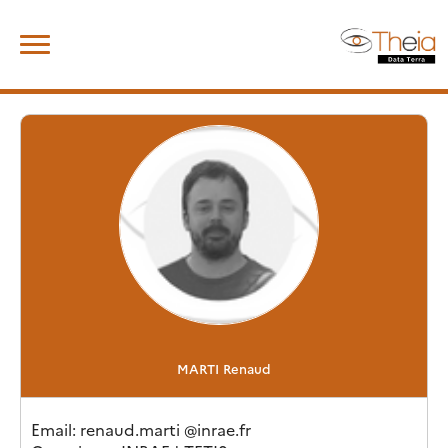
Skip
Rechercher :
to
content
MARTI
Renaud
Email
: renaud.marti
@
inrae.fr