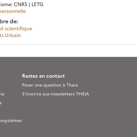
isme: CNRS | LETG
personnelle
re de:
l scientifique
ts Urbain
Restez en contact
Poser une question à Theia
ie
S’inscrire aux newsletters THEIA
s
rosystèmes