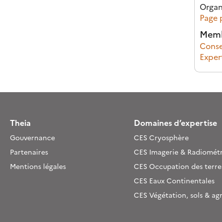
Organ
Page 
Memb
Consei
Exper
Theia
Domaines d’expertise
Gouvernance
CES Cryosphère
Partenaires
CES Imagerie & Radiométr
Mentions légales
CES Occupation des terre
CES Eaux Continentales
CES Végétation, sols & ag