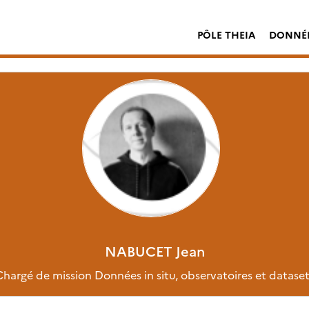
PÔLE THEIA
DONNÉE
NABUCET
Jean
Chargé de mission Données in situ, observatoires et dataset