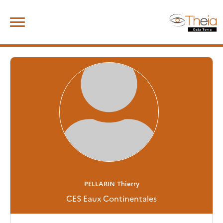
Skip
Rechercher :
to
content
PELLARIN
Thierry
CES Eaux Continentales