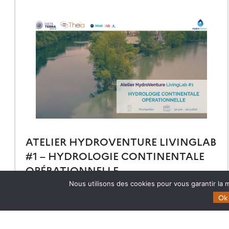
ATELIER HYDROVENTURE LIVINGLAB
#1 – HYDROLOGIE CONTINENTALE
OPÉRATIONNELLE
Nous utilisons des cookies pour vous garantir la m
Retrouvez toutes les informations et le programme de
l’atelier HydroVenture LivingLab #1 qui aura lieu du 30
Ok
juin au 1er juillet 2026 à Montpelllier
03.06.2026
Lire la suite →