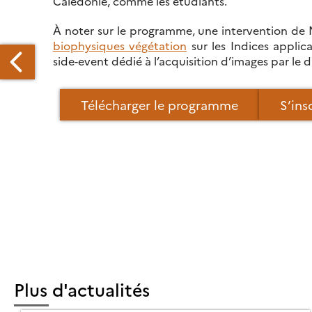
Calédonie, comme les étudiants.
À noter sur le programme, une intervention de 
biophysiques végétation
sur les Indices applic
side-event dédié à l’acquisition d’images par le d
Télécharger le programme
S’ins
CTOBRE
ELIER
S
ILISATIONS
E
LÉDÉTECTION
OUR
Plus d'actualités
UAL