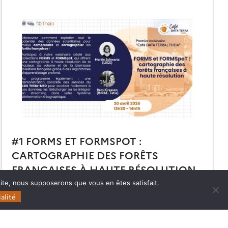
#1 FORMS ET FORMSPOT :
CARTOGRAPHIE DES FORÊTS
FRANÇAISES À HAUTE RÉSOLUTION
 site, nous supposerons que vous en êtes satisfait.
Retrouvez le replay et les présentations du premier
Café Data Terra | THEIA dédié à la cartographie des
alité
forêts à haute résolution.
11.05.2026
Lire la suite →