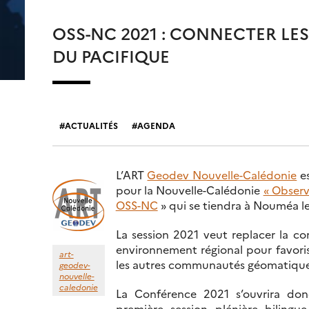
OSS-NC 2021 : CONNECTER L
DU PACIFIQUE
ACTUALITÉS
AGENDA
L’ART
Geodev Nouvelle-Calédonie
es
pour la Nouvelle-Calédonie
« Observ
OSS-NC
» qui se tiendra à Nouméa le
La session 2021 veut replacer la
environnement régional pour favorise
art-
les autres communautés géomatiques 
geodev-
nouvelle-
caledonie
La Conférence 2021 s’ouvrira do
première session plénière bilingue