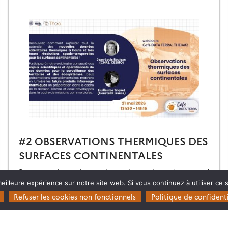
#2 OBSERVATIONS THERMIQUES DES
SURFACES CONTINENTALES
Retrouvez le replay et les présentations du second
Café Data Terra | THEIA dédié aux observations
eilleure expérience sur notre site web. Si vous continuez à utiliser ce
thermiques des surfaces continentales.
Refuser les cookies non fonctionnels
Politique de confidenti
28.05.2026
Lire la suite →