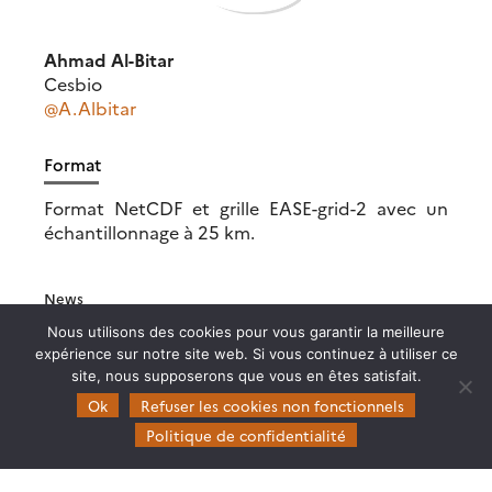
Ahmad Al-Bitar
Cesbio
@A.Albitar
Format
Format NetCDF et grille EASE-grid-2 avec un
échantillonnage à 25 km.
News
Rétrospective Theia
Nous utilisons des cookies pour vous garantir la meilleure
2022
expérience sur notre site web. Si vous continuez à utiliser ce
site, nous supposerons que vous en êtes satisfait.
Les défis de Theia
Ok
Refuser les cookies non fonctionnels
pour les cinq ans qui
Politique de confidentialité
viennent
2021 : rétrospective