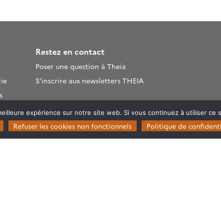
Restez en contact
Poser une question à Theia
ie
S’inscrire aux newsletters THEIA
s
eilleure expérience sur notre site web. Si vous continuez à utiliser ce
rosystèmes
Refuser les cookies non fonctionnels
Politique de confidenti