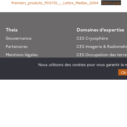
Premiers_produits_POSTEL_-_Lettre_Medias_2004
Télécharger
Theia
Domaines d’expertise
Gouvernance
CES Cryosphère
Partenaires
CES Imagerie & Radiométr
Mentions légales
CES Occupation des terre
CES Eaux Continentales
Nous utilisons des cookies pour vous garantir la m
CES Végétation, sols & ag
Ok