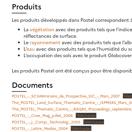
Produits
Les produits développés dans Postel correspondent à d
La
végétation
avec des produits tels que l’indice 
réflectances de surface.
Le
rayonnement
avec des produits tels que l’a
L’
eau
avec des produits tels que l’humidité du sol
L’occupation des sols avec le produit Globcover
Les produits Postel ont été conçus pour être disponi
Documents
POSTEL_-_SC3A9minaire_de_Prospective_SIC_-_Mars_2007
Télé
The_POSTEL_Land_Surface_Thematic_Centre_-_ISPMSRS_Mars_2
The_POSTEL_Thematic_Centre_-_RAQRS_Proceedings_septembre
POSTEL_-_Cnes_Mag_juillet_2006
Télécharger
POSTEL_-_J._Comp._Technolog._2005
Télécharger
POSTEL_-_Lettre_Medias_2004
Télécharger