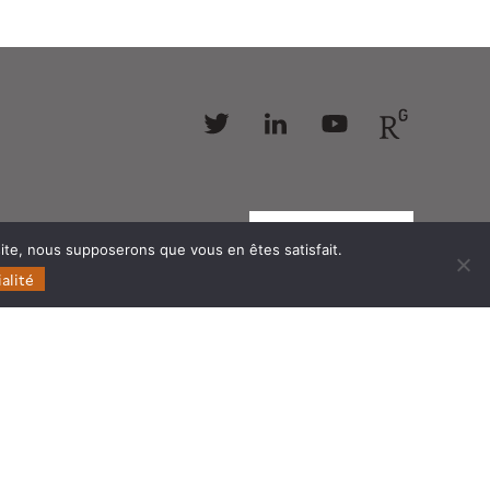
Follow
Follow
Follow
Follow
us
us
us
us
 site, nous supposerons que vous en êtes satisfait.
alité