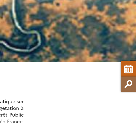
atique sur
égétation à
érêt Public
éo-France.