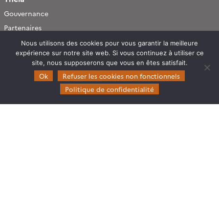
Gouvernance
Partenaires
Mentions légales
Nous utilisons des cookies pour vous garantir la meilleure
expérience sur notre site web. Si vous continuez à utiliser ce
site, nous supposerons que vous en êtes satisfait.
Domaines d’expertise
Ok
Refuser les cookies non fonctionnels
CES Cryosphère
Politique de confidentialité
CES Imagerie & Radiométrie
CES Occupation des terres
CES Eaux Continentales
CES Végétation, sols & agrosystèmes
Restez en contact
Poser une question à Theia
S’inscrire aux newsletters THEIA
Follow
Follow
Follow
Follow