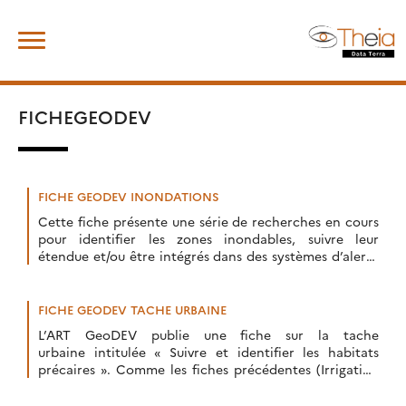
Skip
Rechercher :
to
content
FICHEGEODEV
FICHE GEODEV INONDATIONS
Cette fiche présente une série de recherches en cours
pour identifier les zones inondables, suivre leur
étendue et/ou être intégrés dans des systèmes d’alerte
et de prévision.
FICHE GEODEV TACHE URBAINE
L’ART GeoDEV publie une fiche sur la tache
urbaine intitulée « Suivre et identifier les habitats
précaires ». Comme les fiches précédentes (Irrigation
agricole, Maladies à transmission vectorielle et Gestion
des ressources forestières), […]