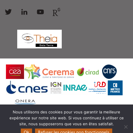
Follow
Follow
Follow
Follow
us
us
us
us
Nous utilisons des cookies pour vous garantir la meilleure
expérience sur notre site web. Si vous continuez à utiliser ce
© Copyright Theia -
SEDOO (Service de Données
site, nous supposerons que vous en êtes satisfait.
OMP)
Ok
Refuser les cookies non fonctionnels