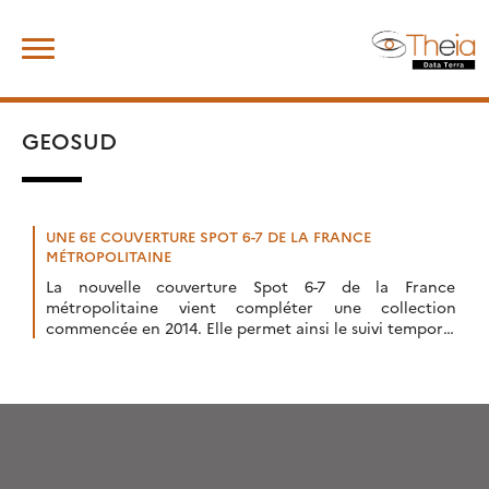
Skip
Rechercher :
to
content
GEOSUD
UNE 6E COUVERTURE SPOT 6-7 DE LA FRANCE
MÉTROPOLITAINE
La nouvelle couverture Spot 6-7 de la France
métropolitaine vient compléter une collection
commencée en 2014. Elle permet ainsi le suivi temporel
de certains phénomènes comme le recul des glaciers.