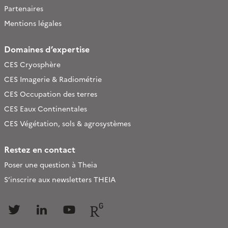
Partenaires
Mentions légales
Domaines d’expertise
CES Cryosphère
CES Imagerie & Radiométrie
CES Occupation des terres
CES Eaux Continentales
CES Végétation, sols & agrosystèmes
Restez en contact
Poser une question à Theia
S’inscrire aux newsletters THEIA
Follow
Follow
Follow
Follow
us
us
us
us