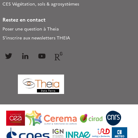
CES Végétation, sols & agrosystèmes
Restez en contact
Poser une question à Theia
S’inscrire aux newsletters THEIA
Follow
Follow
Follow
Follow
us
us
us
us