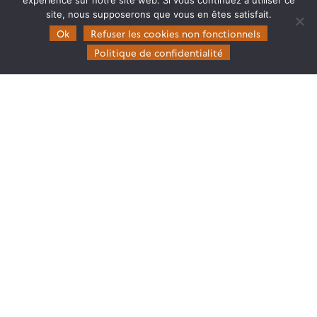
expérience sur notre site web. Si vous continuez à utiliser ce
site, nous supposerons que vous en êtes satisfait.
Ok
Refuser les cookies non fonctionnels
Politique de confidentialité
Theia
Gouvernance
Partenaires
Mentions légales
Domaines d’expertise
CES Cryosphère
CES Imagerie & Radiométrie
CES Occupation des terres
CES Eaux Continentales
CES Végétation, sols & agrosystèmes