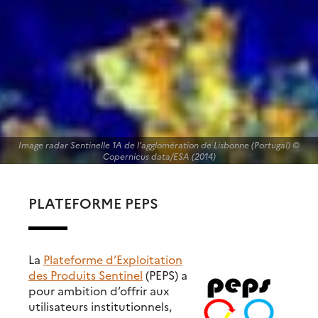
Image radar Sentinelle 1A de l’agglomération de Lisbonne (Portugal) ©
Copernicus data/ESA (2014)
PLATEFORME PEPS
La
Plateforme d’Exploitation
des Produits Sentinel
(PEPS) a
pour ambition d’offrir aux
utilisateurs institutionnels,