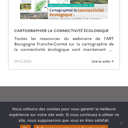
CARTOGRAPHIER LA CONNECTIVITÉ ÉCOLOGIQUE
Toutes les ressources du webinaire de l’ART
Bourgogne Franche-Comté sur la cartographie de
la connectivité écologique sont maintenant en
ligne sur la page de l’événement.
04.12.2025
Lire la suite →
Nous utilisons des cookies pour vous garantir la meilleure
expérience sur notre site web. Si vous continuez à utiliser ce
Theia
site, nous supposerons que vous en êtes satisfait.
Gouvernance