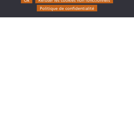
Ok
Refuser les cookies non fonctionnels
Partenaires
Politique de confidentialité
Mentions légales
Domaines d’expertise
CES Cryosphère
CES Imagerie & Radiométrie
CES Occupation des terres
CES Eaux Continentales
CES Végétation, sols & agrosystèmes
Restez en contact
Poser une question à Theia
S’inscrire aux newsletters THEIA
Follow
Follow
Follow
Follow
us
us
us
us