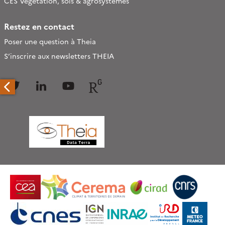
CES Végétation, sols & agrosystèmes
Restez en contact
Poser une question à Theia
S’inscrire aux newsletters THEIA
Follow
Follow
Follow
Follow
us
us
us
us