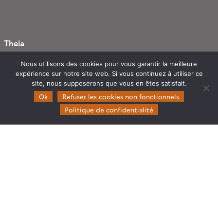
Theia
Gouvernance
Nous utilisons des cookies pour vous garantir la meilleure
Partenaires
expérience sur notre site web. Si vous continuez à utiliser ce
site, nous supposerons que vous en êtes satisfait.
Mentions légales
Ok
Refuser les cookies non fonctionnels
Domaines d’expertise
Politique de confidentialité
CES Cryosphère
CES Imagerie & Radiométrie
CES Occupation des terres
CES Eaux Continentales
CES Végétation, sols & agrosystèmes
Restez en contact