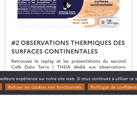
#2 OBSERVATIONS THERMIQUES DES
SURFACES CONTINENTALES
Retrouvez le replay et les présentations du second
Café Data Terra | THEIA dédié aux observations
thermiques des surfaces continentales.
eilleure expérience sur notre site web. Si vous continuez à utiliser ce
Refuser les cookies non fonctionnels
Politique de confidenti
28.05.2026
Lire la suite →