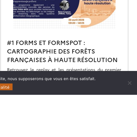
#1 FORMS ET FORMSPOT :
CARTOGRAPHIE DES FORÊTS
FRANÇAISES À HAUTE RÉSOLUTION
Retrouvez le replay et les présentations du premier
Café Data Terra | THEIA dédié à la cartographie des
 site, nous supposerons que vous en êtes satisfait.
forêts à haute résolution.
alité
11.05.2026
Lire la suite →