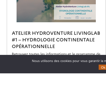
ATELIER HYDROVENTURE LIVINGLAB
#1 – HYDROLOGIE CONTINENTALE
OPÉRATIONNELLE
Retrouvez toutes les informations et le programme de
l’atelier HydroVenture LivingLab #1 qui aura lieu du 30
Nous utilisons des cookies pour vous garantir la m
juin au 1er juillet 2026 à Montpelllier
Ok
03.06.2026
Lire la suite →