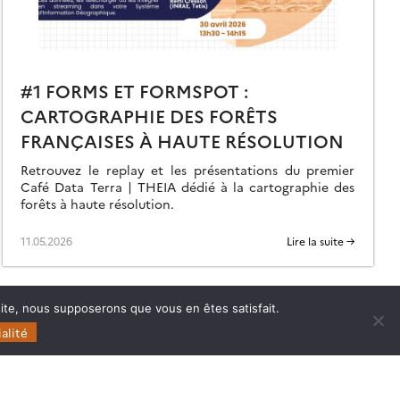
#1 FORMS ET FORMSPOT :
CARTOGRAPHIE DES FORÊTS
FRANÇAISES À HAUTE RÉSOLUTION
Retrouvez le replay et les présentations du premier
Café Data Terra | THEIA dédié à la cartographie des
forêts à haute résolution.
11.05.2026
Lire la suite →
 site, nous supposerons que vous en êtes satisfait.
alité
Follow
Follow
Follow
Follow
us
us
us
us