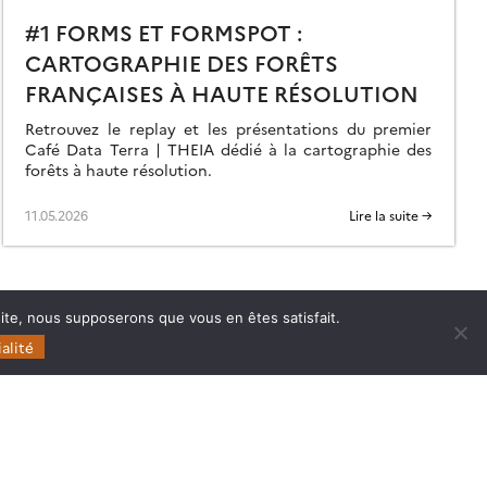
#1 FORMS ET FORMSPOT :
CARTOGRAPHIE DES FORÊTS
FRANÇAISES À HAUTE RÉSOLUTION
Retrouvez le replay et les présentations du premier
Café Data Terra | THEIA dédié à la cartographie des
forêts à haute résolution.
11.05.2026
Lire la suite →
 site, nous supposerons que vous en êtes satisfait.
alité
Follow
Follow
Follow
Follow
us
us
us
us