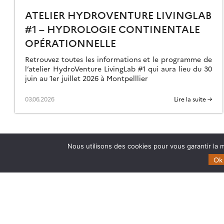
ATELIER HYDROVENTURE LIVINGLAB
#1 – HYDROLOGIE CONTINENTALE
OPÉRATIONNELLE
Retrouvez toutes les informations et le programme de
l’atelier HydroVenture LivingLab #1 qui aura lieu du 30
juin au 1er juillet 2026 à Montpelllier
03.06.2026
Lire la suite →
Nous utilisons des cookies pour vous garantir la m
Ok
Theia
Domaines d’expertise
Gouvernance
CES Cryosphère
Partenaires
CES Imagerie & Radiométr
Mentions légales
CES Occupation des terre