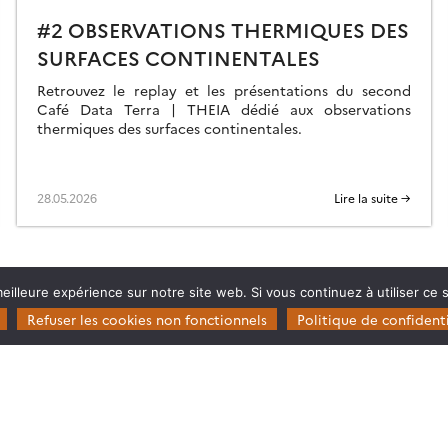
#2 OBSERVATIONS THERMIQUES DES
SURFACES CONTINENTALES
Retrouvez le replay et les présentations du second
Café Data Terra | THEIA dédié aux observations
thermiques des surfaces continentales.
28.05.2026
Lire la suite →
eilleure expérience sur notre site web. Si vous continuez à utiliser ce
Refuser les cookies non fonctionnels
Politique de confidenti
Restez en contact
Poser une question à Theia
ie
S’inscrire aux newsletters THEIA
s