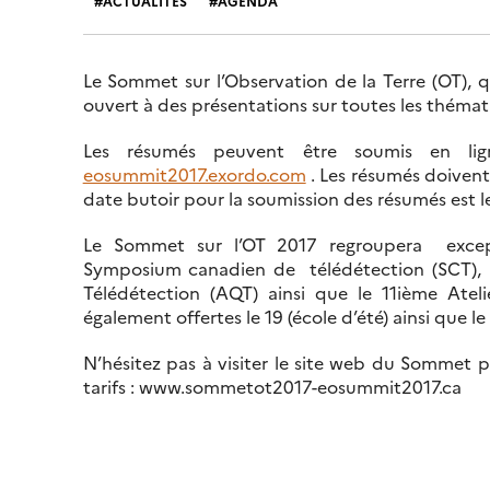
ACTUALITÉS
AGENDA
Le Sommet sur l’Observation de la Terre (OT), q
ouvert à des présentations sur toutes les thémati
Les résumés peuvent être soumis en li
eosummit2017.exordo.com
. Les résumés doivent
date butoir pour la soumission des résumés est l
Le Sommet sur l’OT 2017 regroupera exce
Symposium canadien de télédétection (SCT), l
Télédétection (AQT) ainsi que le 11ième Ate
également offertes le 19 (école d’été) ainsi que l
N’hésitez pas à visiter le site web du Sommet 
tarifs : www.sommetot2017-eosummit2017.ca