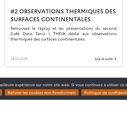
#2 OBSERVATIONS THERMIQUES DES
SURFACES CONTINENTALES
Retrouvez le replay et les présentations du second
Café Data Terra | THEIA dédié aux observations
thermiques des surfaces continentales.
28.05.2026
Lire la suite →
eilleure expérience sur notre site web. Si vous continuez à utiliser ce
Refuser les cookies non fonctionnels
Politique de confidenti
Restez en contact
Poser une question à Theia
ie
S’inscrire aux newsletters THEIA
s