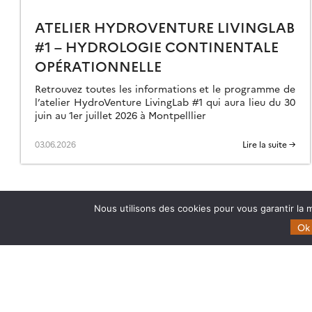
17
ATELIER HYDROVENTURE LIVINGLAB
#1 – HYDROLOGIE CONTINENTALE
OPÉRATIONNELLE
Retrouvez toutes les informations et le programme de
l’atelier HydroVenture LivingLab #1 qui aura lieu du 30
juin au 1er juillet 2026 à Montpelllier
03.06.2026
Lire la suite →
Nous utilisons des cookies pour vous garantir la m
Ok
Theia
Domaines d’expertise
Gouvernance
CES Cryosphère
Partenaires
CES Imagerie & Radiométr
Mentions légales
CES Occupation des terre