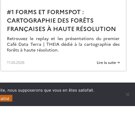
#1 FORMS ET FORMSPOT :
CARTOGRAPHIE DES FORÊTS
FRANÇAISES À HAUTE RÉSOLUTION
Retrouvez le replay et les présentations du premier
Café Data Terra | THEIA dédié à la cartographie des
forêts à haute résolution.
11.05.2026
Lire la suite →
 site, nous supposerons que vous en êtes satisfait.
alité
Follow
Follow
Follow
Follow
us
us
us
us