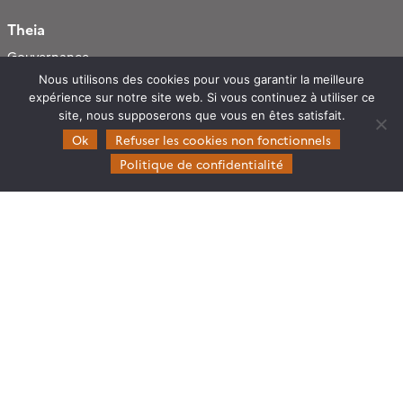
Theia
Gouvernance
Nous utilisons des cookies pour vous garantir la meilleure
Partenaires
expérience sur notre site web. Si vous continuez à utiliser ce
Mentions légales
site, nous supposerons que vous en êtes satisfait.
Ok
Refuser les cookies non fonctionnels
Domaines d’expertise
Politique de confidentialité
CES Cryosphère
CES Imagerie & Radiométrie
CES Occupation des terres
CES Eaux Continentales
CES Végétation, sols & agrosystèmes
Restez en contact
Poser une question à Theia
S’inscrire aux newsletters THEIA