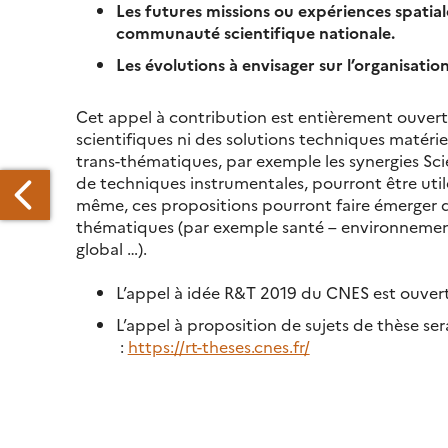
Les futures missions ou expériences spatial
communauté scientifique nationale.
Les évolutions à envisager sur l’organisation
Cet appel à contribution est entièrement ouvert 
scientifiques ni des solutions techniques matériel
trans-thématiques, par exemple les synergies Scie
de techniques instrumentales, pourront être uti
même, ces propositions pourront faire émerger de
thématiques (par exemple santé – environneme
global …).
L’appel à idée R&T 2019 du CNES est ouver
RBOCARTO
L’appel à proposition de sujets de thèse s
:
https://rt-theses.cnes.fr/
ÉDIRE
S
NSITÉS
E
OUSTIQUES