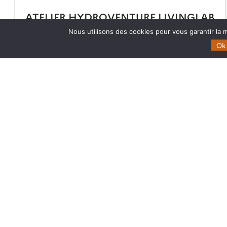
ATELIER HYDROVENTURE LIVINGLAB
#1 – HYDROLOGIE CONTINENTALE
Nous utilisons des cookies pour vous garantir la m
OPÉRATIONNELLE
Ok
Retrouvez toutes les informations et le programme de
l’atelier HydroVenture LivingLab #1 qui aura lieu du 30
juin au 1er juillet 2026 à Montpelllier
03.06.2026
Lire la suite →
Theia
Domaines d’expertise
Gouvernance
CES Cryosphère
Partenaires
CES Imagerie & Radiométr
Mentions légales
CES Occupation des terre