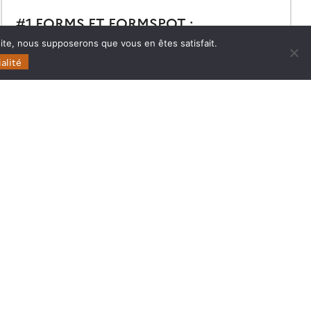
#1 FORMS ET FORMSPOT :
CARTOGRAPHIE DES FORÊTS
 site, nous supposerons que vous en êtes satisfait.
FRANÇAISES À HAUTE RÉSOLUTION
alité
Retrouvez le replay et les présentations du premier
Café Data Terra | THEIA dédié à la cartographie des
forêts à haute résolution.
11.05.2026
Lire la suite →
Follow
Follow
Follow
Follow
us
us
us
us