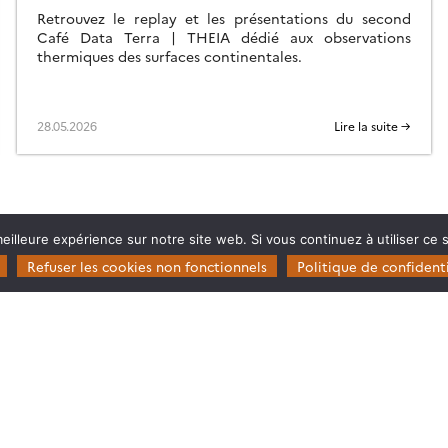
Retrouvez le replay et les présentations du second
Café Data Terra | THEIA dédié aux observations
thermiques des surfaces continentales.
28.05.2026
Lire la suite →
eilleure expérience sur notre site web. Si vous continuez à utiliser ce
Refuser les cookies non fonctionnels
Politique de confidenti
Restez en contact
Poser une question à Theia
ie
S’inscrire aux newsletters THEIA
s
rosystèmes