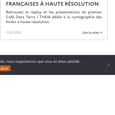
FRANÇAISES À HAUTE RÉSOLUTION
Retrouvez le replay et les présentations du premier
Café Data Terra | THEIA dédié à la cartographie des
forêts à haute résolution.
11.05.2026
Lire la suite →
 site, nous supposerons que vous en êtes satisfait.
alité
Follow
Follow
Follow
Follow
us
us
us
us