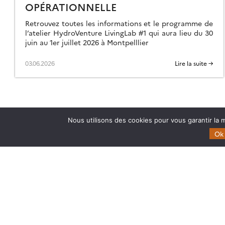
OPÉRATIONNELLE
Retrouvez toutes les informations et le programme de
l’atelier HydroVenture LivingLab #1 qui aura lieu du 30
juin au 1er juillet 2026 à Montpelllier
03.06.2026
Lire la suite →
Nous utilisons des cookies pour vous garantir la m
Ok
Theia
Domaines d’expertise
Gouvernance
CES Cryosphère
Partenaires
CES Imagerie & Radiométr
Mentions légales
CES Occupation des terre
CES Eaux Continentales
CES Végétation, sols & ag