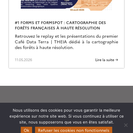
#1 FORMS ET FORMSPOT : CARTOGRAPHIE DES
FORÊTS FRANÇAISES À HAUTE RÉSOLUTION
Retrouvez le replay et les présentations du premier
Café Data Terra | THEIA dédié à la cartographie
des forêts à haute résolution.
11.05.2026
Lire la suite →
Nous utilisons des cookies pour vous garantir la meilleure
expérience sur notre site web. Si vous continuez à utiliser ce
Theia
site, nous supposerons que vous en êtes satisfait.
Gouvernance
Ok
Refuser les cookies non fonctionnels