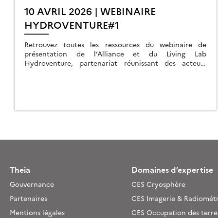
10 AVRIL 2026 | WEBINAIRE
HYDROVENTURE#1
Retrouvez toutes les ressources du webinaire de
présentation de l’Alliance et du Living Lab
Hydroventure, partenariat réunissant des acteurs
industriels et de la recherche publique autour de
l’hydrologie continentale spatiale.
Theia
Domaines d’expertise
Gouvernance
CES Cryosphère
Partenaires
CES Imagerie & Radiométr
Mentions légales
CES Occupation des terre