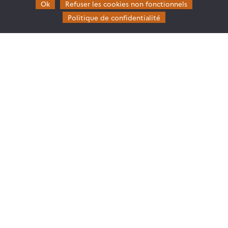
Ok
Refuser les cookies non fonctionnels
Politique de confidentialité
Agnès Bégué
CIRAD | TETIS
@A.Begue
Linda Tomasini
Cnes
@L.Tomasini
News