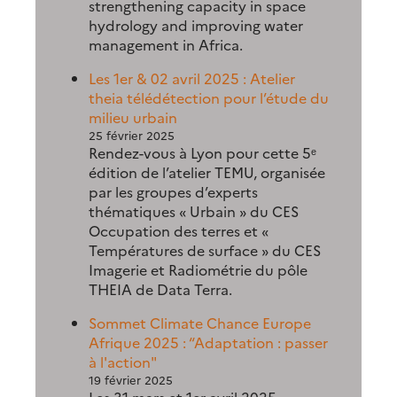
strengthening capacity in space
hydrology and improving water
management in Africa.
Les 1er & 02 avril 2025 : Atelier
theia télédétection pour l’étude du
milieu urbain
25 février 2025
Rendez-vous à Lyon pour cette 5ᵉ
édition de l’atelier TEMU, organisée
par les groupes d’experts
thématiques « Urbain » du CES
Occupation des terres et «
Températures de surface » du CES
Imagerie et Radiométrie du pôle
THEIA de Data Terra.
Sommet Climate Chance Europe
Afrique 2025 : “Adaptation : passer
à l'action"
19 février 2025
Les 31 mars et 1er avril 2025,