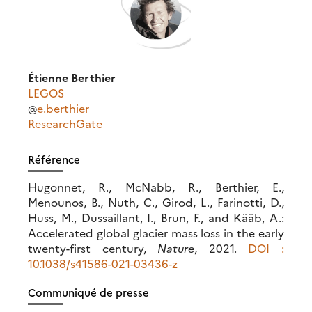
Étienne Berthier
LEGOS
@
e.berthier
ResearchGate
Référence
Hugonnet, R., McNabb, R., Berthier, E.,
Menounos, B., Nuth, C., Girod, L., Farinotti, D.,
Huss, M., Dussaillant, I., Brun, F., and Kääb, A.:
Accelerated global glacier mass loss in the early
twenty-first century,
Nature
, 2021.
DOI :
10.1038/s41586-021-03436-z
Communiqué de presse