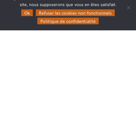
site, nous supposerons que vous en êtes satisfait.
Ok
Refuser les cookies non fonctionnels
Politique de confidentialité
Theia
Gouvernance
Partenaires
Mentions légales
Domaines d’expertise
CES Cryosphère
CES Imagerie & Radiométrie
CES Occupation des terres
CES Eaux Continentales
CES Végétation, sols & agrosystèmes