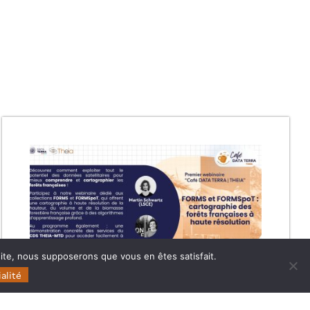
 site, nous supposerons que vous en êtes satisfait.
alité
#1 FORMS ET FORMSPOT :