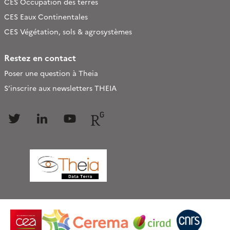
CES Occupation des terres
CES Eaux Continentales
CES Végétation, sols & agrosystèmes
Restez en contact
Poser une question à Theia
S’inscrire aux newsletters THEIA
Follow
Follow
Follow
Follow
us
us
us
us