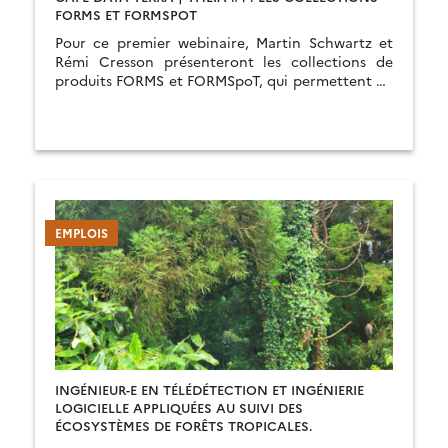
FORMS ET FORMSPOT
Pour ce premier webinaire, Martin Schwartz et
Rémi Cresson présenteront les collections de
produits FORMS et FORMSpoT, qui permettent de
cartographier la hauteur, le volume et la
biomasse des forêts françaises à haute résolution
et suivre les forêts à l’échelle de l’arbre.
EMPLOIS
INGÉNIEUR-E EN TÉLÉDÉTECTION ET INGÉNIERIE
LOGICIELLE APPLIQUÉES AU SUIVI DES
ÉCOSYSTÈMES DE FORÊTS TROPICALES.