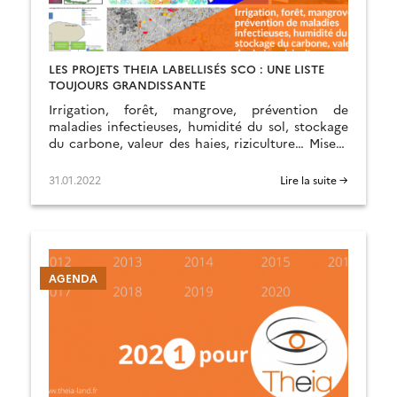
LES PROJETS THEIA LABELLISÉS SCO : UNE LISTE
TOUJOURS GRANDISSANTE
Irrigation, forêt, mangrove, prévention de
maladies infectieuses, humidité du sol, stockage
du carbone, valeur des haies, riziculture… Mise à
jour des projets labellisés SCO ayant un lien avec
les CES et les ART de Theia.
31.01.2022
Lire la suite →
AGENDA