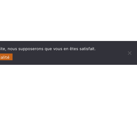
 site, nous supposerons que vous en êtes satisfait.
alité