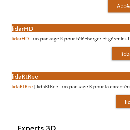
Accè
lidarHD
lidarHD |
un package R pour télécharger et gérer les f
lid
lidaRtRee
lidaRtRee
| lidaRtRee | un package R pour la caractéri
l
Experts 3D