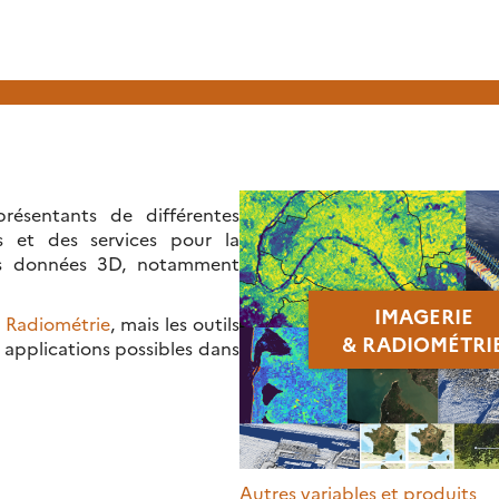
résentants de différentes
s et des services pour la
 des données 3D, notamment
IMAGERIE
 Radiométrie
, mais les outils
& RADIOMÉTRI
applications possibles dans
Autres variables et produits