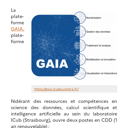
La
plate-
forme
GAIA
,
plate-
forme
https://gaia.icube.unistra.fr/
fédérant des ressources et compétences en
science des données, calcul scientifique et
intelligence artificielle au sein du laboratoire
ICub (Strasbourg), ouvre deux postes en CDD (1
an renouvelable) :