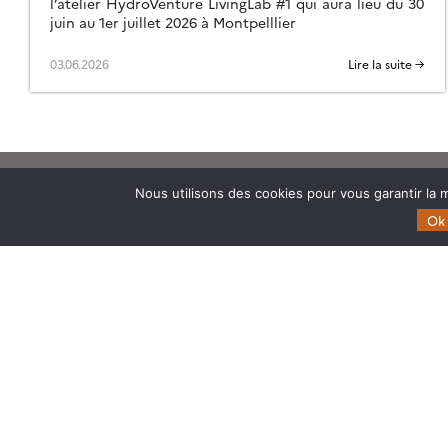
l’atelier HydroVenture LivingLab #1 qui aura lieu du 30
juin au 1er juillet 2026 à Montpelllier
03.06.2026
Lire la suite →
Nous utilisons des cookies pour vous garantir la m
Theia
Domaines d’expertise
Ok
Gouvernance
CES Cryosphère
Partenaires
CES Imagerie & Radiométr
Mentions légales
CES Occupation des terre
CES Eaux Continentales
CES Végétation, sols & ag