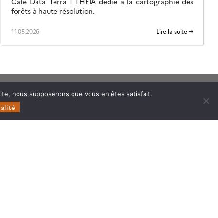
Café Data Terra | THEIA dédié à la cartographie des
forêts à haute résolution.
11.05.2026
Lire la suite →
 site, nous supposerons que vous en êtes satisfait.
Follow
Follow
Follow
Follow
alité
us
us
us
us