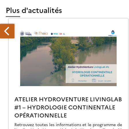
Plus d'actualités
AKAR-
14
IIE
URNÉES
IENTIFIQUES
ATELIER HYDROVENTURE LIVINGLAB
U
#1 – HYDROLOGIE CONTINENTALE
ÉSEAU
OPÉRATIONNELLE
LÉDÉTECTION
Retrouvez toutes les informations et le programme de