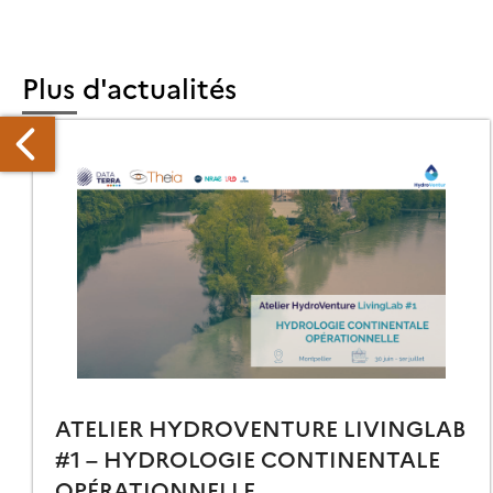
Plus d'actualités
PEL
ANDIDATURE
ECOLE
ÉTÉ
LPBACH
ATELIER HYDROVENTURE LIVINGLAB
16
#1 – HYDROLOGIE CONTINENTALE
OPÉRATIONNELLE