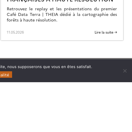
Retrouvez le replay et les présentations du premier
Café Data Terra | THEIA dédié à la cartographie des
forêts à haute résolution.
11.05.2026
Lire la suite →
 site, nous supposerons que vous en êtes satisfait.
Follow
Follow
Follow
Follow
alité
us
us
us
us