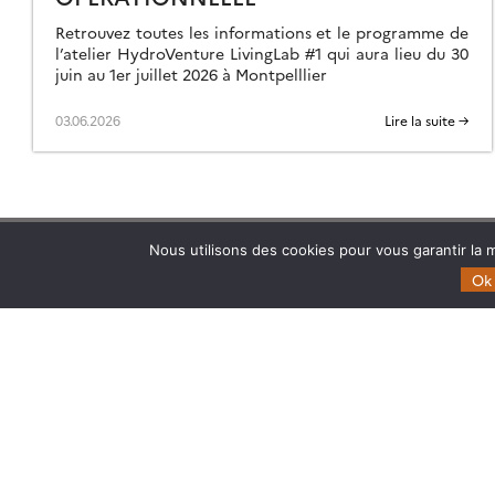
Retrouvez toutes les informations et le programme de
l’atelier HydroVenture LivingLab #1 qui aura lieu du 30
juin au 1er juillet 2026 à Montpelllier
03.06.2026
Lire la suite →
Nous utilisons des cookies pour vous garantir la m
Ok
Theia
Domaines d’expertise
Gouvernance
CES Cryosphère
Partenaires
CES Imagerie & Radiométr
Mentions légales
CES Occupation des terre
CES Eaux Continentales
CES Végétation, sols & ag