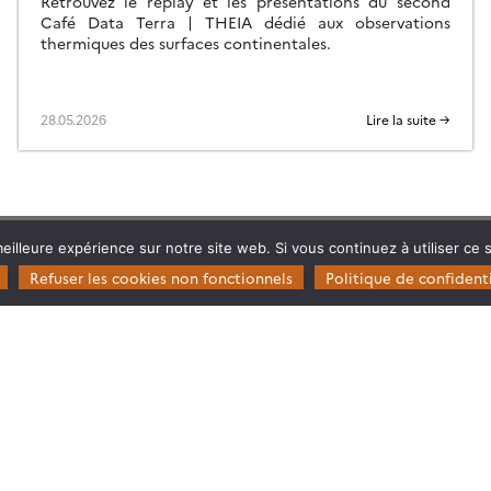
Retrouvez le replay et les présentations du second
Café Data Terra | THEIA dédié aux observations
thermiques des surfaces continentales.
28.05.2026
Lire la suite →
eilleure expérience sur notre site web. Si vous continuez à utiliser ce
Refuser les cookies non fonctionnels
Politique de confidenti
Restez en contact
Poser une question à Theia
ie
S’inscrire aux newsletters THEIA
s
rosystèmes