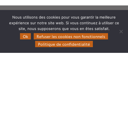
Nous utilisons des cookies pour vous garantir la meilleure
expérience sur notre site web. Si vous continuez à utiliser ce
site, nous supposerons que vous en êtes satisfait.
Ok
Refuser les cookies non fonctionnels
Theia
Politique de confidentialité
Gouvernance
Partenaires
Mentions légales
Domaines d’expertise
CES Cryosphère
CES Imagerie & Radiométrie
CES Occupation des terres
CES Eaux Continentales
CES Végétation, sols & agrosystèmes