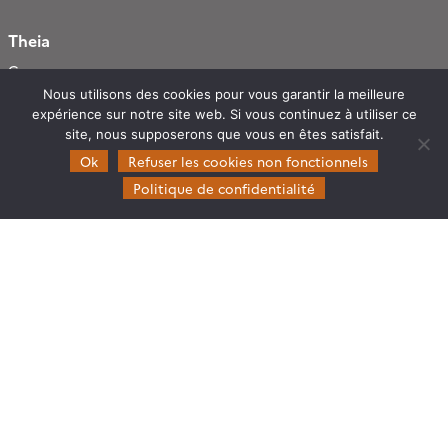
Theia
Gouvernance
Nous utilisons des cookies pour vous garantir la meilleure
Partenaires
expérience sur notre site web. Si vous continuez à utiliser ce
Mentions légales
site, nous supposerons que vous en êtes satisfait.
Ok
Refuser les cookies non fonctionnels
Domaines d’expertise
Politique de confidentialité
CES Cryosphère
CES Imagerie & Radiométrie
CES Occupation des terres
CES Eaux Continentales
CES Végétation, sols & agrosystèmes
Restez en contact
Poser une question à Theia
S’inscrire aux newsletters THEIA