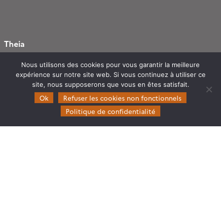
Theia
Gouvernance
Nous utilisons des cookies pour vous garantir la meilleure
Partenaires
expérience sur notre site web. Si vous continuez à utiliser ce
site, nous supposerons que vous en êtes satisfait.
Mentions légales
Ok
Refuser les cookies non fonctionnels
Domaines d’expertise
Politique de confidentialité
CES Cryosphère
CES Imagerie & Radiométrie
CES Occupation des terres
CES Eaux Continentales
CES Végétation, sols & agrosystèmes
Restez en contact