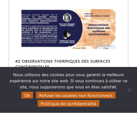
#2 OBSERVATIONS THERMIQUES DES SURFACES
CONTINENTALES
Retrouvez le replay et les présentations du second
Nous utilisons des cookies pour vous garantir la meilleure
Café Data Terra | THEIA dédié aux observations
expérience sur notre site web. Si vous continuez à utiliser ce
thermiques des surfaces continentales.
site, nous supposerons que vous en êtes satisfait.
Ok
Refuser les cookies non fonctionnels
28.05.2026
Lire la suite →
Politique de confidentialité